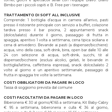
tornei, giochi e spettacoli serali con l’equipe Bravo. Bravo
Bimbo per i piccoli ospiti e B. Free per i teenager.
TRATTAMENTO DI SOFT ALL INCLUSIVE
Comprende: 1 bottiglia d’acqua in camera all’arrivo, pasti
presso il ristorante principale con servizio a buffet, colazione
tardiva presso il bar piscina, 2 appuntamenti snack
(dolce/salato) durante il giorno, passaggio di frutta in
spiaggia, aperitivo 1 volta a settimana, cena tipica siciliana e
cena di arrivederci. Bevande ai pasti (a dispenser/bicchiere):
acqua, vino della casa, soft-drink, birra, open bar dalle 10 alle
24 con selezione di acqua, soft-drink, succhi, tè al
dispenser/bicchiere (esclusi alcolici, gelati, le bevande in
bottiglia/lattina, caffetteria espressa), snack dolce/salato 2
volte al giorno e un aperitivo settimanale, passaggio di
frutta in spiaggia tre volte la settimana.
COSTI OBBLIGATORI DA PAGARE IN LOCO
Tassa di soggiorno prevista dal comune
COSTI FACOLTATIVI DA PAGARE IN LOCO
Biberoneria € 30 al giorno/€165 a settimana, Kit Baby-Cabry
€ 95 a settimana, biberoneria e culla € 36 al giorno,