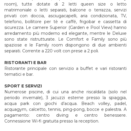
room), tutte dotate di 2 letti queen size o letto
matrimoniale o letti separati, balcone o terrazza, servizi
privati con doccia, asciugacapelli, aria condizionata, TV,
telefono, bollitore per tè e caffé, frigobar e cassetta di
sicurezza. Le camere Superior (Garden e Pool View) hanno
arredamento più moderno ed elegante, mentre le Deluxe
sono state ristrutturate. Le Comfort e Family sono più
spaziose e le Family room dispongono di due ambienti
separati. Corrente a 220 volt con prese a 2 poli.
RISTORANTI E BAR
Ristorante principale con servizio a buffet e vari ristoranti
tematici e bar.
SPORT E SERVIZI
Numerose piscine, di cui una anche riscaldata (solo nel
periodo invernale), 3 jacuzzi esterne presso la spiaggia,
acqua park con giochi d’acqua. Beach volley, padel,
acquagym, calcetto, tennis, ping-pong, bocce e palestra. A
pagamento: centro diving e centro benessere.
Connessione Wi-fi gratuita presso la reception.