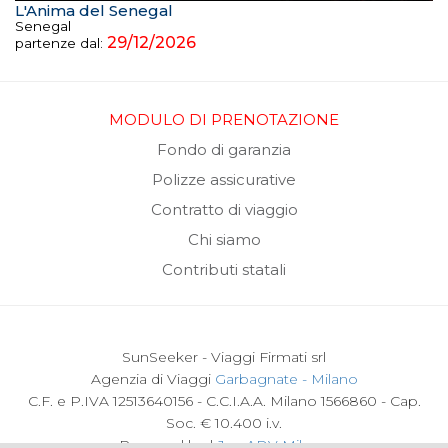
L'Anima del Senegal
Senegal
29/12/2026
partenze dal:
MODULO DI PRENOTAZIONE
Fondo di garanzia
Polizze assicurative
Contratto di viaggio
Chi siamo
Contributi statali
SunSeeker - Viaggi Firmati srl
Agenzia di Viaggi
Garbagnate - Milano
C.F. e P.IVA 12513640156 - C.C.I.A.A. Milano 1566860 - Cap.
Soc. € 10.400 i.v.
Powered by |
Joy ADV Milano