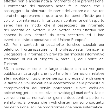
effettivi non è ancora nota al momento della prenotazione,
il contraente del trasporto aereo fa in modo che il
passeggero sia informato del nome del vettore o dei vettori
aerei che opereranno in quanto vettori aerei effettivi per il
volo o i voli interessati. In tal caso, il contraente del trasporto
aereo farà in modo che il passeggero sia informato
dell`identità del vettore o dei vettori aerei effettivi non
appena la loro identità sia stata accertata ed il loro
eventuale divieto operativo nell`Unione Europea"
5.2. Per i contratti di pacchetto turistico stipulati per
telefono, l`organizzatore o il professionista fornisce al
viaggiatore le informazioni previste dal "modulo informativo
standard" di cui all`allegato A, parte 11, del Codice del
Turismo.
5.3. In considerazione del largo anticipo con cui vengono
pubblicati i cataloghi che riportano le informazioni relative
alle modalità di fruizione dei servizi, si precisa che gli orari e
le tratte dei voli indicati nella accettazione della proposta di
compravendita dei servizi potrebbero subire variazioni
poiché soggetti a successiva convalida; gli orari definitivi dei
voli verranno comunicati nei giorni antecedenti la partenza
e il ritorno. Si precisa che i voli charter non sono soggetti,
per definizione, ad una programmazione oraria sistematica.