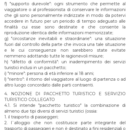
f) "supporto durevole": ogni strumento che permette al
viaggiatore o al professionista di conservare le informazioni
che gli sono personalmente indirizzate in modo da potervi
accedere in futuro per un periodo di tempo adeguato alle
finalità cui esse sono destinate e che consente la
riproduzione identica delle informazioni memorizzate;
g) "circostanze inevitabili e straordinarie": una situazione
fuori dal controllo della parte che invoca una tale situazione
e le cui conseguenze non sarebbero state evitate
nemmeno adottando tutte le ragionevoli misure;
h) "difetto di conformità": un inadempimento dei servizi
turistici inclusi in un pacchetto;
i) "minore": persona di età inferiore ai 18 anni;
l) "rientro": il ritorno del viaggiatore al luogo di partenza o ad
altro luogo concordato dalle parti contraenti.
4. NOZIONE DI PACCHETTO TURISTICO E SERVIZIO
TURISTICO COLLEGATO
4.1. Si intende "pacchetto turistico" la combinazione di
almeno due tipi diversi di servizi turistici (ossia:
1. il trasporto di passeggeri;
2. l`alloggio che non costituisce parte integrante del
trasporto di passeggeri e non è destinato a fini residenziali o