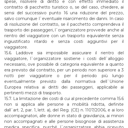
spese, risolvere di diritto e con effetto immediato il
contratto di pacchetto turistico o, se del caso, chiedere, ai
sensi del successivo punto 16 una riduzione del prezzo,
salvo comunque l`eventuale risarcimento dei danni. In caso
di risoluzione del contratto, se il pacchetto comprendeva il
trasporto dei passeggeri, l`organizzatore provvede anche al
rientro del viaggiatore con un trasporto equivalente senza
ingiustificato ritardo e senza costi aggiuntivi per il
viaggiatore.
15.6. Laddove sia impossibile assicurare il rientro del
viaggiatore, l`organizzatore sostiene i costi dell`alloggio
necessario, ove possibile di categoria equivalente a quanto
era previsto dal contratto, per un periodo non superiore a 3
notti per viaggiatore o per il periodo più lungo
eventualmente previsto dalla normativa dell`Unione
Europea relativa ai diritti dei passeggeri, applicabile ai
pertinenti mezzi di trasporto.
15.7. La limitazione dei costi di cui al precedente comma 15.6
non si applica alle persone a mobilità ridotta, definite
dall`art. 2, par. 1, lett. a), del Reg. (CE) n. 1107/2006, e ai loro
accompagnatori, alle donne in stato di gravidanza, ai minori
non accompagnati e alle persone bisognose di assistenza
medica specifica, purché l`organizzatore abbia ricevuto