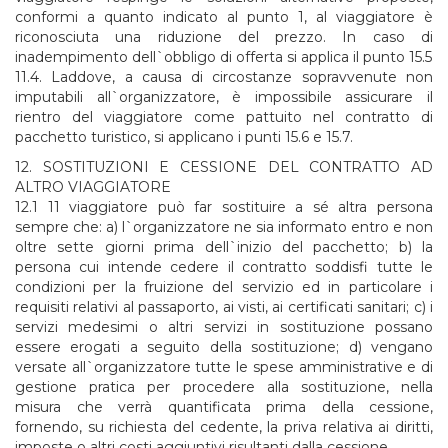
conformi a quanto indicato al punto 1, al viaggiatore è
riconosciuta una riduzione del prezzo. In caso di
inadempimento dell`obbligo di offerta si applica il punto 15.5
11.4. Laddove, a causa di circostanze sopravvenute non
imputabili all`organizzatore, è impossibile assicurare il
rientro del viaggiatore come pattuito nel contratto di
pacchetto turistico, si applicano i punti 15.6 e 15.7.
12. SOSTITUZIONI E CESSIONE DEL CONTRATTO AD
ALTRO VIAGGIATORE
12.1 11 viaggiatore può far sostituire a sé altra persona
sempre che: a) l`organizzatore ne sia informato entro e non
oltre sette giorni prima dell`inizio del pacchetto; b) la
persona cui intende cedere il contratto soddisfi tutte le
condizioni per la fruizione del servizio ed in particolare i
requisiti relativi al passaporto, ai visti, ai certificati sanitari; c) i
servizi medesimi o altri servizi in sostituzione possano
essere erogati a seguito della sostituzione; d) vengano
versate all`organizzatore tutte le spese amministrative e di
gestione pratica per procedere alla sostituzione, nella
misura che verrà quantificata prima della cessione,
fornendo, su richiesta del cedente, la priva relativa ai diritti,
imposte o altri costi aggiuntivi risultanti dalla cessione.