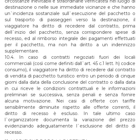
circostanze inevitabili e straordinarie verificatesi nel luogo di
destinazione o nelle sue immediate vicinanze e che hanno
un`incidenza sostanziale sull`esecuzione del pacchetto o
sul trasporto di passeggeri verso la destinazione, il
viaggiatore ha diritto di recedere dal contratto, prima
dell`inizio del pacchetto, senza corrispondere spese di
recesso, ed al rimborso integrale dei pagamenti effettuati
per il pacchetto, ma non ha diritto a un indennizzo
supplementare.
10.4. In caso di contratti negoziati fuori dei locali
commerciali (così come definiti dall`art. 45 c.1 lett. h) codice
consumo), il viaggiatore ha diritto di recedere dal contratto
di vendita di pacchetto turistico entro un periodo di cinque
giorni dalla data della conclusione del contratto o dalla data
in cui riceve le condizioni contrattuali e le informazioni
preliminari se successiva, senza penali e senza fornire
alcuna motivazione. Nei casi di offerte con tariffe
sensibilmente diminuite rispetto alle offerte correnti, il
diritto di recesso è escluso. In tale ultimo caso
l`organizzatore documenta la variazione del prezzo
evidenziando adeguatamente l`esclusione del diritto di
recesso.