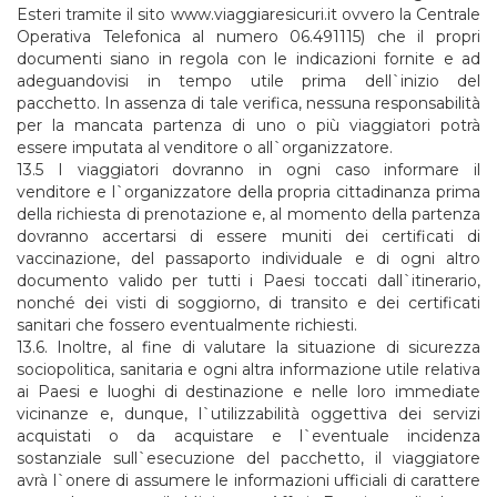
Esteri tramite il sito www.viaggiaresicuri.it ovvero la Centrale
Operativa Telefonica al numero 06.491115) che il propri
documenti siano in regola con le indicazioni fornite e ad
adeguandovisi in tempo utile prima dell`inizio del
pacchetto. In assenza di tale verifica, nessuna responsabilità
per la mancata partenza di uno o più viaggiatori potrà
essere imputata al venditore o all`organizzatore.
13.5 I viaggiatori dovranno in ogni caso informare il
venditore e l`organizzatore della propria cittadinanza prima
della richiesta di prenotazione e, al momento della partenza
dovranno accertarsi di essere muniti dei certificati di
vaccinazione, del passaporto individuale e di ogni altro
documento valido per tutti i Paesi toccati dall`itinerario,
nonché dei visti di soggiorno, di transito e dei certificati
sanitari che fossero eventualmente richiesti.
13.6. Inoltre, al fine di valutare la situazione di sicurezza
sociopolitica, sanitaria e ogni altra informazione utile relativa
ai Paesi e luoghi di destinazione e nelle loro immediate
vicinanze e, dunque, l`utilizzabilità oggettiva dei servizi
acquistati o da acquistare e l`eventuale incidenza
sostanziale sull`esecuzione del pacchetto, il viaggiatore
avrà l`onere di assumere le informazioni ufficiali di carattere