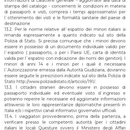
informazioni di carattere generale - aggiornate alla data di
stampa del catalogo - concernenti le condizioni in materia
di passaporti e visti, compresi i tempi approssimativi per
l`ottenimento dei visti e le formalità sanitarie del paese di
destinazione
13.2. Per le norme relative all`espatrio dei minori italiani si
rimanda espressamente a quanto indicato sul sito della
Polizia di Stato. Si precisa comunque che i minori devono
essere in possesso di un documento individuale valido per
l`espatrio ( passaporto, o per i Paesi UE, carta di identità
valida per l`espatrio con indicazione dei nomi dei genitori). I
minori di anni 14 e i minori per i quali è necessaria
l`Autorizzazione emessa dalla Autorità Giudiziaria, dovranno
essere seguite le prescrizioni indicate sul sito della Polizia di
Stato http://www.poliziadistato.it/articolo/191/.
13.3. I cittadini stranieri devono essere in possesso di
passaporto individuale ed eventuale visto d`ingresso e
potranno reperire le necessarie ed aggiornate informazioni
attraverso le loro rappresentanze diplomatiche presenti in
Italia e/o i rispettivi canali informativi governativi ufficiali.
13.4. I viaggiatori provvederanno, prima della partenza, a
verificare presso le competenti autorità (per i cittadini
italiani le locali Questure ovvero il Ministero degli Affari