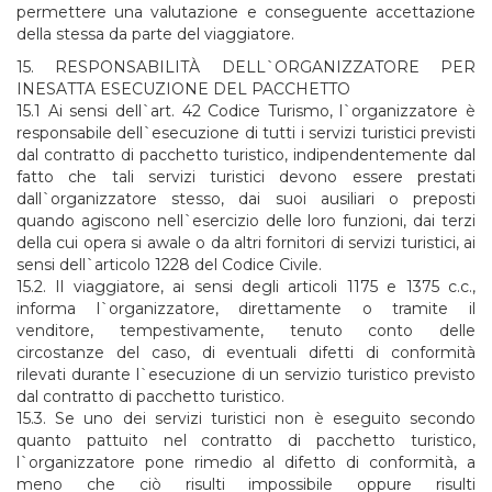
permettere una valutazione e conseguente accettazione
della stessa da parte del viaggiatore.
15. RESPONSABILITÀ DELL`ORGANIZZATORE PER
INESATTA ESECUZIONE DEL PACCHETTO
15.1 Ai sensi dell`art. 42 Codice Turismo, l`organizzatore è
responsabile dell`esecuzione di tutti i servizi turistici previsti
dal contratto di pacchetto turistico, indipendentemente dal
fatto che tali servizi turistici devono essere prestati
dall`organizzatore stesso, dai suoi ausiliari o preposti
quando agiscono nell`esercizio delle loro funzioni, dai terzi
della cui opera si awale o da altri fornitori di servizi turistici, ai
sensi dell`articolo 1228 del Codice Civile.
15.2. Il viaggiatore, ai sensi degli articoli 1175 e 1375 c.c.,
informa l`organizzatore, direttamente o tramite il
venditore, tempestivamente, tenuto conto delle
circostanze del caso, di eventuali difetti di conformità
rilevati durante l`esecuzione di un servizio turistico previsto
dal contratto di pacchetto turistico.
15.3. Se uno dei servizi turistici non è eseguito secondo
quanto pattuito nel contratto di pacchetto turistico,
l`organizzatore pone rimedio al difetto di conformità, a
meno che ciò risulti impossibile oppure risulti