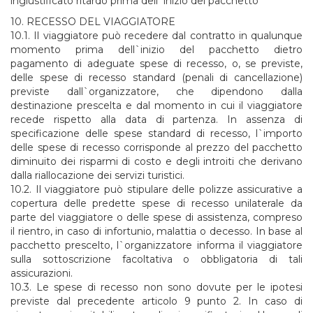
ingiustificato ritardo prima dell`inizio del pacchetto
10. RECESSO DEL VIAGGIATORE
10.1. Il viaggiatore può recedere dal contratto in qualunque
momento prima dell`inizio del pacchetto dietro
pagamento di adeguate spese di recesso, o, se previste,
delle spese di recesso standard (penali di cancellazione)
previste dall`organizzatore, che dipendono dalla
destinazione prescelta e dal momento in cui il viaggiatore
recede rispetto alla data di partenza. In assenza di
specificazione delle spese standard di recesso, l`importo
delle spese di recesso corrisponde al prezzo del pacchetto
diminuito dei risparmi di costo e degli introiti che derivano
dalla riallocazione dei servizi turistici.
10.2. Il viaggiatore può stipulare delle polizze assicurative a
copertura delle predette spese di recesso unilaterale da
parte del viaggiatore o delle spese di assistenza, compreso
il rientro, in caso di infortunio, malattia o decesso. In base al
pacchetto prescelto, l`organizzatore informa il viaggiatore
sulla sottoscrizione facoltativa o obbligatoria di tali
assicurazioni.
10.3. Le spese di recesso non sono dovute per le ipotesi
previste dal precedente articolo 9 punto 2. In caso di