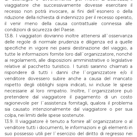
viaggiatore che successivamente dovesse esercitare il
recesso non potrà invocare, ai fini dell`esonero o della
riduzione della richiesta di indennizzo per il recesso operato,
il venir meno della causa contrattuale connessa alle
condizioni di sicurezza del Paese.
13.8. I viaggiatori dovranno inoltre attenersi all`osservanza
delle regole di normale prudenza e diligenza ed a quelle
specifiche in vigore nei paesi destinazione del viaggio, a
tutte le informazioni fornite loro dall`organizzatore, nonché
ai regolamenti, alle disposizioni amministrative o legislative
relative al pacchetto turistico. I turisti saranno chiamati a
rispondere di tutti i danni che l`organizzatore e/o il
venditore dovessero subire anche a causa del mancato
rispetto degli obblighi sopra indicati, ivi incluse le spese
necessarie al loro rimpatrio. Inoltre, l`organizzatore può
pretendere dal viaggiatore il pagamento di un costo
ragionevole per l`assistenza fornitagli, qualora il problema
sia causato intenzionalmente dal viaggiatore o per sua
colpa, nei limiti delle spese sostenute.
13.9. Il viaggiatore è tenuto a fornire all`organizzatore o al
venditore tutti i documenti, le informazioni e gli elementi in
suo possesso utili per l`esercizio del diritto di regresso nei