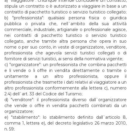
a) "viaggiatore": chiunque intende concludere un contratto,
stipula un contratto o è autorizzato a viaggiare in base a un
contratto di pacchetto turistico o servizio turistico collegato;
b) "professionista": qualsiasi persona fisica o giuridica
pubblica o privata che, nell`ambito della sua attività
commerciale, industriale, artigianale o professionale agisce,
nei contratti di pacchetto turistico o servizio turistico
collegato, anche tramite altra persona che opera in suo
nome o per suo conto, in veste di organizzatore, venditore,
professionista che agevola servizi turistici collegati o di
fornitore di servizi turistici, ai sensi della normativa vigente;
c) "organizzatore": un professionista che combina pacchetti
e li vende o li offre in vendita direttamente o tramite o
unitamente a un altro professionista, oppure il
professionista che trasmette i dati relativi al viaggiatore a un
altro professionista conformemente alla lettera c), numero
2.4) dell`art. 33 del Codice del Turismo;
d) "venditore": il professionista diverso dall`organizzatore
che vende o offre in vendita pacchetti combinati da un
organizzatore;
e) "stabilimento": lo stabilimento definito dall`articolo 8,
comma 1, lettera e), del decreto legislativo 26 marzo 2010,
n. 59;