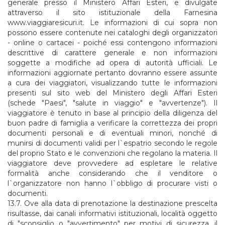
generale presso il Ministero Affari Esteri, e divulgate
attraverso il sito istituzionale della Farnesina
www.viaggiaresicuri.it. Le informazioni di cui sopra non
possono essere contenute nei cataloghi degli organizzatori
- online o cartacei - poiché essi contengono informazioni
descrittive di carattere generale e non informazioni
soggette a modifiche ad opera di autorità ufficiali. Le
informazioni aggiornate pertanto dovranno essere assunte
a cura dei viaggiatori, visualizzando tutte le informazioni
presenti sul sito web del Ministero degli Affari Esteri
(schede "Paesi", "salute in viaggio" e "avvertenze"). Il
viaggiatore è tenuto in base al principio della diligenza del
buon padre di famiglia a verificare la correttezza dei propri
documenti personali e di eventuali minori, nonché di
munirsi di documenti validi per l`espatrio secondo le regole
del proprio Stato e le convenzioni che regolano la materia. Il
viaggiatore deve provvedere ad espletare le relative
formalità anche considerando che il venditore o
l`organizzatore non hanno l`obbligo di procurare visti o
documenti.
13.7. Ove alla data di prenotazione la destinazione prescelta
risultasse, dai canali informativi istituzionali, località oggetto
di "sconsiglio o "avvertimento" per motivi di sicurezza, il