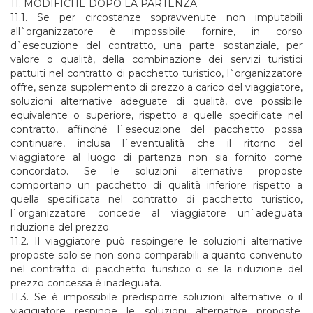
11. MODIFICHE DOPO LA PARTENZA
11.1. Se per circostanze sopravvenute non imputabili
all`organizzatore è impossibile fornire, in corso
d`esecuzione del contratto, una parte sostanziale, per
valore o qualità, della combinazione dei servizi turistici
pattuiti nel contratto di pacchetto turistico, l`organizzatore
offre, senza supplemento di prezzo a carico del viaggiatore,
soluzioni alternative adeguate di qualità, ove possibile
equivalente o superiore, rispetto a quelle specificate nel
contratto, affinché l`esecuzione del pacchetto possa
continuare, inclusa l`eventualità che il ritorno del
viaggiatore al luogo di partenza non sia fornito come
concordato. Se le soluzioni alternative proposte
comportano un pacchetto di qualità inferiore rispetto a
quella specificata nel contratto di pacchetto turistico,
l`organizzatore concede al viaggiatore un`adeguata
riduzione del prezzo.
11.2. Il viaggiatore può respingere le soluzioni alternative
proposte solo se non sono comparabili a quanto convenuto
nel contratto di pacchetto turistico o se la riduzione del
prezzo concessa è inadeguata.
11.3. Se è impossibile predisporre soluzioni alternative o il
viaggiatore respinge le soluzioni alternative proposte,