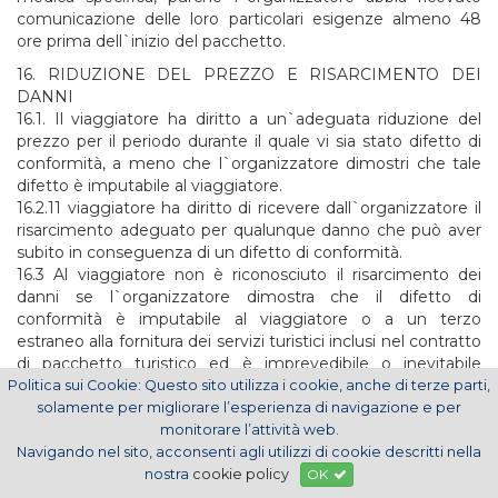
comunicazione delle loro particolari esigenze almeno 48
ore prima dell`inizio del pacchetto.
16. RIDUZIONE DEL PREZZO E RISARCIMENTO DEI
DANNI
16.1. Il viaggiatore ha diritto a un`adeguata riduzione del
prezzo per il periodo durante il quale vi sia stato difetto di
conformità, a meno che l`organizzatore dimostri che tale
difetto è imputabile al viaggiatore.
16.2.11 viaggiatore ha diritto di ricevere dall`organizzatore il
risarcimento adeguato per qualunque danno che può aver
subito in conseguenza di un difetto di conformità.
16.3 Al viaggiatore non è riconosciuto il risarcimento dei
danni se l`organizzatore dimostra che il difetto di
conformità è imputabile al viaggiatore o a un terzo
estraneo alla fornitura dei servizi turistici inclusi nel contratto
di pacchetto turistico ed è imprevedibile o inevitabile
oppure è dovuto a circostanze inevitabili e straordinarie.
Politica sui Cookie: Questo sito utilizza i cookie, anche di terze parti,
16.4. All`organizzatore si applicano le limitazioni previste
solamente per migliorare l’esperienza di navigazione e per
dalle convenzioni internazionali in vigore che vincolano
monitorare l’attività web.
l`Italia o l`UE, relative alla misura del risarcimento o alle
Navigando nel sito, acconsenti agli utilizzi di cookie descritti nella
condizioni a cui è dovuto da parte di un fornitore che presta
nostra
cookie policy
OK
un servizio turistico incluso in un pacchetto.