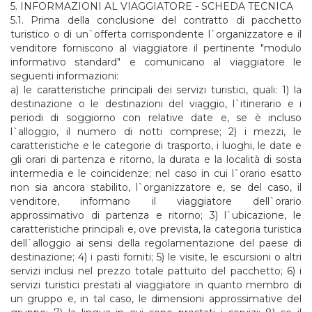
5. INFORMAZIONI AL VIAGGIATORE - SCHEDA TECNICA
5.1. Prima della conclusione del contratto di pacchetto
turistico o di un`offerta corrispondente l`organizzatore e il
venditore forniscono al viaggiatore il pertinente "modulo
informativo standard" e comunicano al viaggiatore le
seguenti informazioni:
a) le caratteristiche principali dei servizi turistici, quali: 1) la
destinazione o le destinazioni del viaggio, l`itinerario e i
periodi di soggiorno con relative date e, se è incluso
l`alloggio, il numero di notti comprese; 2) i mezzi, le
caratteristiche e le categorie di trasporto, i luoghi, le date e
gli orari di partenza e ritorno, la durata e la località di sosta
intermedia e le coincidenze; nel caso in cui l`orario esatto
non sia ancora stabilito, l`organizzatore e, se del caso, il
venditore, informano il viaggiatore dell`orario
approssimativo di partenza e ritorno; 3) l`ubicazione, le
caratteristiche principali e, ove prevista, la categoria turistica
dell`alloggio ai sensi della regolamentazione del paese di
destinazione; 4) i pasti forniti; 5) le visite, le escursioni o altri
servizi inclusi nel prezzo totale pattuito del pacchetto; 6) i
servizi turistici prestati al viaggiatore in quanto membro di
un gruppo e, in tal caso, le dimensioni approssimative del