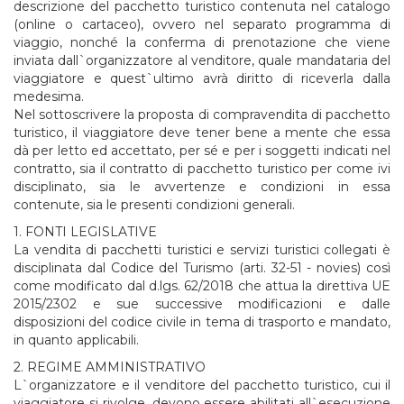
descrizione del pacchetto turistico contenuta nel catalogo
(online o cartaceo), ovvero nel separato programma di
viaggio, nonché la conferma di prenotazione che viene
inviata dall`organizzatore al venditore, quale mandataria del
viaggiatore e quest`ultimo avrà diritto di riceverla dalla
medesima.
Nel sottoscrivere la proposta di compravendita di pacchetto
turistico, il viaggiatore deve tener bene a mente che essa
dà per letto ed accettato, per sé e per i soggetti indicati nel
contratto, sia il contratto di pacchetto turistico per come ivi
disciplinato, sia le avvertenze e condizioni in essa
contenute, sia le presenti condizioni generali.
1. FONTI LEGISLATIVE
La vendita di pacchetti turistici e servizi turistici collegati è
disciplinata dal Codice del Turismo (arti. 32-51 - novies) così
come modificato dal d.lgs. 62/2018 che attua la direttiva UE
2015/2302 e sue successive modificazioni e dalle
disposizioni del codice civile in tema di trasporto e mandato,
in quanto applicabili.
2. REGIME AMMINISTRATIVO
L`organizzatore e il venditore del pacchetto turistico, cui il
viaggiatore si rivolge, devono essere abilitati all`esecuzione