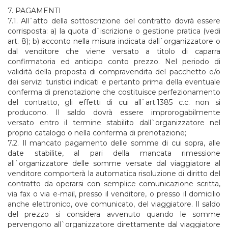
7. PAGAMENTI
7.1. All`atto della sottoscrizione del contratto dovrà essere
corrisposta: a) la quota d`iscrizione o gestione pratica (vedi
art. 8); b) acconto nella misura indicata dall`organizzatore o
dal venditore che viene versato a titolo di caparra
confirmatoria ed anticipo conto prezzo. Nel periodo di
validità della proposta di compravendita del pacchetto e/o
dei servizi turistici indicati e pertanto prima della eventuale
conferma di prenotazione che costituisce perfezionamento
del contratto, gli effetti di cui all`art.1385 c.c. non si
producono. Il saldo dovrà essere improrogabilmente
versato entro il termine stabilito dall`organizzatore nel
proprio catalogo o nella conferma di prenotazione;
7.2. Il mancato pagamento delle somme di cui sopra, alle
date stabilite, al pari della mancata rimessione
all`organizzatore delle somme versate dal viaggiatore al
venditore comporterà la automatica risoluzione di diritto del
contratto da operarsi con semplice comunicazione scritta,
via fax o via e-mail, presso il venditore, o presso il domicilio
anche elettronico, ove comunicato, del viaggiatore. Il saldo
del prezzo si considera avvenuto quando le somme
pervengono all`organizzatore direttamente dal viaggiatore