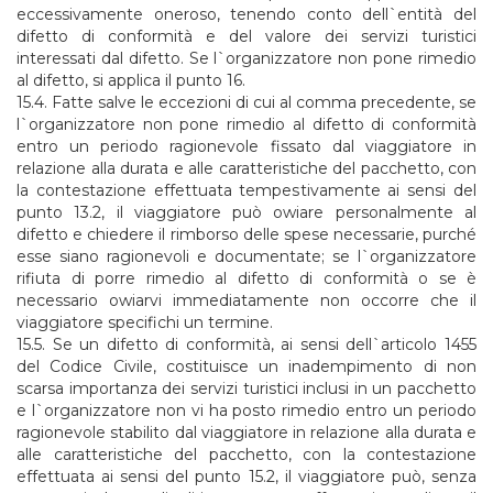
eccessivamente oneroso, tenendo conto dell`entità del
difetto di conformità e del valore dei servizi turistici
interessati dal difetto. Se l`organizzatore non pone rimedio
al difetto, si applica il punto 16.
15.4. Fatte salve le eccezioni di cui al comma precedente, se
l`organizzatore non pone rimedio al difetto di conformità
entro un periodo ragionevole fissato dal viaggiatore in
relazione alla durata e alle caratteristiche del pacchetto, con
la contestazione effettuata tempestivamente ai sensi del
punto 13.2, il viaggiatore può owiare personalmente al
difetto e chiedere il rimborso delle spese necessarie, purché
esse siano ragionevoli e documentate; se l`organizzatore
rifiuta di porre rimedio al difetto di conformità o se è
necessario owiarvi immediatamente non occorre che il
viaggiatore specifichi un termine.
15.5. Se un difetto di conformità, ai sensi dell`articolo 1455
del Codice Civile, costituisce un inadempimento di non
scarsa importanza dei servizi turistici inclusi in un pacchetto
e l`organizzatore non vi ha posto rimedio entro un periodo
ragionevole stabilito dal viaggiatore in relazione alla durata e
alle caratteristiche del pacchetto, con la contestazione
effettuata ai sensi del punto 15.2, il viaggiatore può, senza