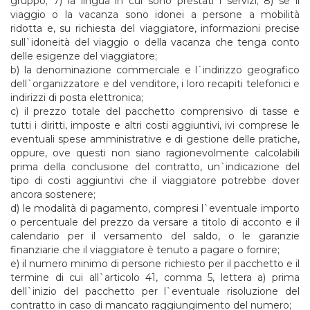
gruppo; 7) la lingua in cui sono prestati i servizi; 8) se il
viaggio o la vacanza sono idonei a persone a mobilità
ridotta e, su richiesta del viaggiatore, informazioni precise
sull`idoneità del viaggio o della vacanza che tenga conto
delle esigenze del viaggiatore;
b) la denominazione commerciale e l`indirizzo geografico
dell`organizzatore e del venditore, i loro recapiti telefonici e
indirizzi di posta elettronica;
c) il prezzo totale del pacchetto comprensivo di tasse e
tutti i diritti, imposte e altri costi aggiuntivi, ivi comprese le
eventuali spese amministrative e di gestione delle pratiche,
oppure, ove questi non siano ragionevolmente calcolabili
prima della conclusione del contratto, un`indicazione del
tipo di costi aggiuntivi che il viaggiatore potrebbe dover
ancora sostenere;
d) le modalità di pagamento, compresi l`eventuale importo
o percentuale del prezzo da versare a titolo di acconto e il
calendario per il versamento del saldo, o le garanzie
finanziarie che il viaggiatore è tenuto a pagare o fornire;
e) il numero minimo di persone richiesto per il pacchetto e il
termine di cui all`articolo 41, comma 5, lettera a) prima
dell`inizio del pacchetto per l`eventuale risoluzione del
contratto in caso di mancato raggiungimento del numero;