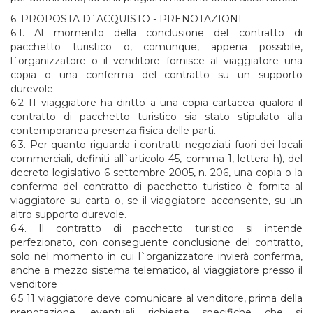
6. PROPOSTA D`ACQUISTO - PRENOTAZIONI
6.1. Al momento della conclusione del contratto di
pacchetto turistico o, comunque, appena possibile,
l`organizzatore o il venditore fornisce al viaggiatore una
copia o una conferma del contratto su un supporto
durevole.
6.2 11 viaggiatore ha diritto a una copia cartacea qualora il
contratto di pacchetto turistico sia stato stipulato alla
contemporanea presenza fisica delle parti.
6.3. Per quanto riguarda i contratti negoziati fuori dei locali
commerciali, definiti all`articolo 45, comma 1, lettera h), del
decreto legislativo 6 settembre 2005, n. 206, una copia o la
conferma del contratto di pacchetto turistico è fornita al
viaggiatore su carta o, se il viaggiatore acconsente, su un
altro supporto durevole.
6.4. Il contratto di pacchetto turistico si intende
perfezionato, con conseguente conclusione del contratto,
solo nel momento in cui l`organizzatore invierà conferma,
anche a mezzo sistema telematico, al viaggiatore presso il
venditore
6.5 11 viaggiatore deve comunicare al venditore, prima della
prenotazione, eventuali richieste specifiche che si