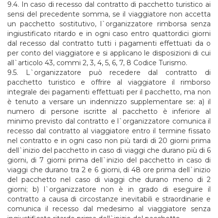
9.4. In caso di recesso dal contratto di pacchetto turistico ai
sensi del precedente somma, se il viaggiatore non accetta
un pacchetto sostitutivo, l`organizzatore rimborsa senza
ingiustificato ritardo e in ogni caso entro quattordici giorni
dal recesso dal contratto tutti i pagamenti effettuati da o
per conto del viaggiatore e si applicano le disposizioni di cui
all`articolo 43, commi 2, 3, 4, 5, 6, 7, 8 Codice Turismo.
9.5. L`organizzatore può recedere dal contratto di
pacchetto turistico e offrire al viaggiatore il rimborso
integrale dei pagamenti effettuati per il pacchetto, ma non
è tenuto a versare un indennizzo supplementare se: a) il
numero di persone iscritte al pacchetto è inferiore al
minimo previsto dal contratto e l`organizzatore comunica il
recesso dal contratto al viaggiatore entro il termine fissato
nel contratto e in ogni caso non più tardi di 20 giorni prima
dell`inizio del pacchetto in caso di viaggi che durano più di 6
giorni, di 7 giorni prima dell`inizio del pacchetto in caso di
viaggi che durano tra 2 e 6 giorni, di 48 ore prima dell`inizio
del pacchetto nel caso di viaggi che durano meno di 2
giorni; b) l`organizzatore non è in grado di eseguire il
contratto a causa di circostanze inevitabili e straordinarie e
comunica il recesso dal medesimo al viaggiatore senza