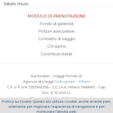
Sabato chiuso
MODULO DI PRENOTAZIONE
Fondo di garanzia
Polizze assicurative
Contratto di viaggio
Chi siamo
Contributi statali
SunSeeker - Viaggi Firmati srl
Agenzia di Viaggi
Garbagnate - Milano
C.F. e P.IVA 12513640156 - C.C.I.A.A. Milano 1566860 - Cap.
Soc. € 10.400 i.v.
Powered by |
Joy ADV Milano
Politica sui Cookie: Questo sito utilizza i cookie, anche di terze parti,
solamente per migliorare l’esperienza di navigazione e per
Cookie Policy
monitorare l’attività web.