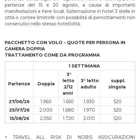
partenze del 15 e 20 agosto, a causa di importanti
manifestazioni e fiere locali. Sistemazione in hotel 3 stelle in
città o contee limitrofe con possibilità di pernottamenti non
consecutivi nello stesso hotel/città.
PACCHETTO CON VOLO -
QUOTE PER PERSONA IN
CAMERA DOPPIA
TRATTAMENTO COME DA PROGRAMMA
1 SETTIMANA
3°
letto
3° letto
suppl.
Partenze
Doppia
2/12
adulto
singola
anni
27/06/26
1.960
1.650
1.930
520
25/07/26
2.000
1.680
1.970
520
15/08/26
2.050
1.720
2.010
520
+ TRAVEL ALL RISK DI NOBIS ASSICURAZIONI