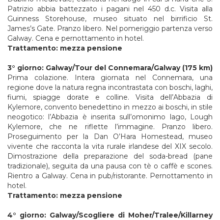
Patrizio abbia battezzato i pagani nel 450 d.c. Visita alla
Guinness Storehouse, museo situato nel birrificio St.
James’s Gate. Pranzo libero. Nel pomeriggio partenza verso
Galway. Cena e pernottamento in hotel.
Trattamento: mezza pensione
3° giorno: Galway/Tour del Connemara/Galway (175 km)
Prima colazione. Intera giornata nel Connemara, una
regione dove la natura regna incontrastata con boschi, laghi,
fiumi, spiagge dorate e colline. Visita dell’Abbazia di
Kylemore, convento benedettino in mezzo ai boschi, in stile
neogotico: l’Abbazia è inserita sull’omonimo lago, Lough
Kylemore, che ne riflette l’immagine. Pranzo libero.
Proseguimento per la Dan O’Hara Homestead, museo
vivente che racconta la vita rurale irlandese del XIX secolo.
Dimostrazione della preparazione del soda-bread (pane
tradizionale), seguita da una pausa con tè o caffè e scones.
Rientro a Galway. Cena in pub/ristorante. Pernottamento in
hotel.
Trattamento: mezza pensione
4° giorno: Galway/Scogliere di Moher/Tralee/Killarney