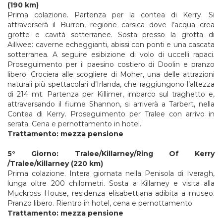
(190 km)
Prima colazione. Partenza per la contea di Kerry. Si
attraverserà il Burren, regione carsica dove l’acqua crea
grotte e cavità sotterranee. Sosta presso la grotta di
Aillwee: caverne echeggianti, abissi con ponti e una cascata
sotterranea. A seguire esibizione di volo di uccelli rapaci.
Proseguimento per il paesino costiero di Doolin e pranzo
libero. Crociera alle scogliere di Moher, una delle attrazioni
naturali più spettacolari d’Irlanda, che raggiungono l’altezza
di 214 mt. Partenza per Killimer, imbarco sul traghetto e,
attraversando il fiume Shannon, si arriverà a Tarbert, nella
Contea di Kerry. Proseguimento per Tralee con arrivo in
serata. Cena e pernottamento in hotel.
Trattamento: mezza pensione
5° Giorno: Tralee/Killarney/Ring Of Kerry
/Tralee/Killarney (220 km)
Prima colazione. Intera giornata nella Penisola di Iveragh,
lunga oltre 200 chilometri. Sosta a Killarney e visita alla
Muckross House, residenza elisabettiana adibita a museo.
Pranzo libero. Rientro in hotel, cena e pernottamento.
Trattamento: mezza pensione