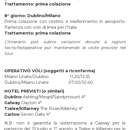
Trattamento: prima colazione
8° giorno: Dublino/Milano
Prima colazione con cestino e trasferimento in aeroporto.
Partenza con volo di linea per l’Italia.
Trattamento: prima colazione
L’itinerario può subire variazioni dovute a ragioni
tecniche/operative pur mantenendo le visite previste nel
tour
OPERATIVO VOLI (soggetti a riconferma)
Milano Linate/Dublino 11.20/12.55
Dublino/Milano Linate 07.00/10.40
HOTEL PREVISTI (o similari)
Dublino
Ashling/Mespil/Sandymount 4*
Galway
Clayton 4*
Tralee/Killarney
The Rose/Killarney 4*
Carlow
Seven Oaks 4*
N.B.: non è garantita la sistemazione a Galway per le
partenze del 25 luglio e 1° agosto; a Tralee e Killarney per le