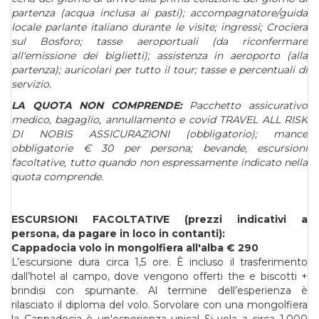
partenza (acqua inclusa ai pasti);
accompagnatore/guida
locale parlante italiano durante le visite; ingressi;
Crociera
sul Bosforo;
tasse aeroportuali (da riconfermare
all'emissione dei biglietti);
assistenza in aeroporto (alla
partenza); auricolari per tutto il tour; tasse e percentuali di
servizio.
LA QUOTA NON COMPRENDE:
Pacchetto assicurativo
medico, bagaglio, annullamento e covid TRAVEL ALL RISK
DI NOBIS ASSICURAZIONI (obbligatorio); m
ance
obbligatorie € 30 per persona; bevande, escursioni
facoltative, tutto quando non espressamente indicato nella
quota comprende.
ESCURSIONI FACOLTATIVE (prezzi indicativi a
persona, da pagare in loco in contanti):
Cappadocia volo in mongolfiera all'alba € 290
L’escursione dura circa 1,5 ore. È incluso il trasferimento
dall’hotel al campo, dove vengono offerti the e biscotti +
brindisi con spumante. Al termine dell’esperienza è
rilasciato il diploma del volo. Sorvolare con una mongolfiera