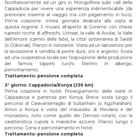
facoltativamente ad un giro in Mongolfiera sulle valli della
Cappadocia per vivere una esperienza indimenticabile (da
prenotare insieme al viaggio ma con pagamento in loco).
Prima colazione. Intera giornata dedicata alla visita di
questa regione. Il museo all’aperto di Goreme con chiese
rupestri ricche di affreschi, Uchisar, la valle di Avcilar, la Valle
dell’Amore (camini delle fate), la citta' sotterranea di Saratli
(o Ozkonak). Pranzo in ristorante. Visita ad un laboratorio per
la lavorazione e vendita di pietre dure, oro e argento. Sosta
ad una cooperativa locale per l’esposizione della produzione
dei famosi tappeti turchi. Rientro in albergo,
pernottamento.
Trattamento: pensione completa
3° giorno: Cappadocia/Konya (236 km)
Prima colazione in hotel. Proseguimento delle visite in
Cappadocia e partenza per Konya. Breve sosta lungo il
percorso al Caravanserraglio di Sultanhani (o Agziharahan).
Arrivo a Konya e visita del mausoleo di Mevlana e del
monastero, noto come quello dei Dervisci rotanti, con la
caratteristica cupola a maioliche azzurre. Pranzo lungo il
percorso. Cena e pernottamento in hotel.
Trattamento: pensione completa