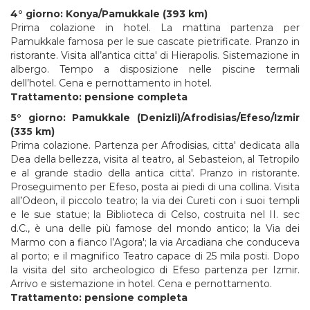
4° giorno: Konya/Pamukkale (393 km)
Prima colazione in hotel. La mattina partenza per
Pamukkale famosa per le sue cascate pietrificate. Pranzo in
ristorante. Visita all’antica citta' di Hierapolis. Sistemazione in
albergo. Tempo a disposizione nelle piscine termali
dell’hotel. Cena e pernottamento in hotel.
Trattamento: pensione completa
5° giorno: Pamukkale (Denizli)/Afrodisias/Efeso/Izmir
(335 km)
Prima colazione. Partenza per Afrodisias, citta' dedicata alla
Dea della bellezza, visita al teatro, al Sebasteion, al Tetropilo
e al grande stadio della antica citta'. Pranzo in ristorante.
Proseguimento per Efeso, posta ai piedi di una collina. Visita
all’Odeon, il piccolo teatro; la via dei Cureti con i suoi templi
e le sue statue; la Biblioteca di Celso, costruita nel II. sec
d.C., è una delle più famose del mondo antico; la Via dei
Marmo con a fianco l’Agora'; la via Arcadiana che conduceva
al porto; e il magnifico Teatro capace di 25 mila posti. Dopo
la visita del sito archeologico di Efeso partenza per Izmir.
Arrivo e sistemazione in hotel. Cena e pernottamento.
Trattamento: pensione completa