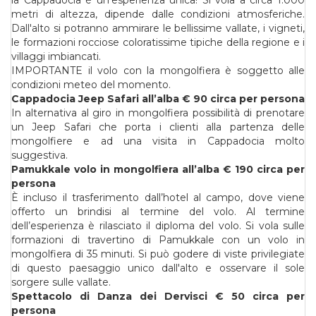
la Cappadocia è un'esperienza unica! Si vola a circa 1.000
metri di altezza, dipende dalle condizioni atmosferiche.
Dall'alto si potranno ammirare le bellissime vallate, i vigneti,
le formazioni rocciose coloratissime tipiche della regione e i
villaggi imbiancati.
IMPORTANTE il volo con la mongolfiera è soggetto alle
condizioni meteo del momento.
Cappadocia Jeep Safari all’alba € 90 circa per persona
In alternativa al giro in mongolfiera possibilità di prenotare
un Jeep Safari che porta i clienti alla partenza delle
mongolfiere e ad una visita in Cappadocia molto
suggestiva.
Pamukkale volo in mongolfiera all’alba € 190 circa per
persona
È incluso il trasferimento dall’hotel al campo, dove viene
offerto un brindisi al termine del volo. Al termine
dell’esperienza è rilasciato il diploma del volo. Si vola sulle
formazioni di travertino di Pamukkale con un volo in
mongolfiera di 35 minuti. Si può godere di viste privilegiate
di questo paesaggio unico dall'alto e osservare il sole
sorgere sulle vallate.
Spettacolo di Danza dei Dervisci € 50 circa per
persona