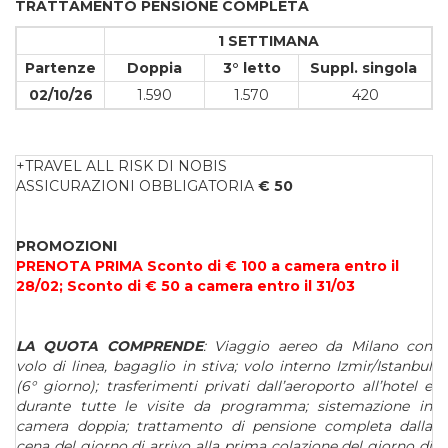
TRATTAMENTO PENSIONE COMPLETA
1 SETTIMANA
Partenze
Doppia
3° letto
Suppl. singola
02/10/26
1.590
1.570
420
+TRAVEL ALL RISK DI NOBIS
ASSICURAZIONI OBBLIGATORIA
€ 50
PROMOZIONI
PRENOTA PRIMA Sconto di € 100 a camera entro il
28/02; Sconto di € 50 a camera entro il 31/03
LA QUOTA COMPRENDE
:
Viaggio aereo da Milano con
volo di linea, bagaglio in stiva; volo interno Izmir/Istanbul
(6° giorno);
trasferimenti privati dall’aeroporto all’hotel e
durante tutte le visite da programma; sistemazione in
camera doppia; trattamento di pensione completa dalla
cena del giorno di arrivo alla prima colazione del giorno di