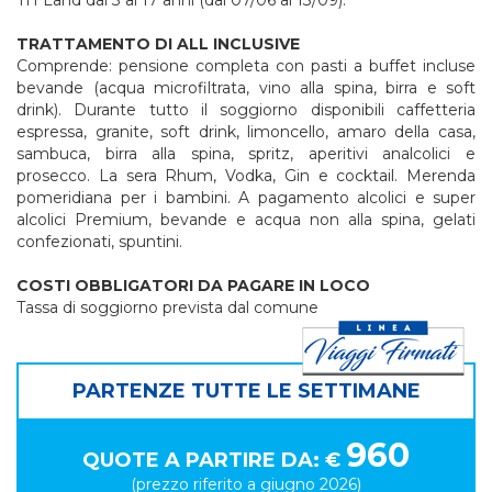
TH Land dai 3 ai 17 anni (dal 07/06 al 13/09).
TRATTAMENTO DI ALL INCLUSIVE
Comprende: pensione completa con pasti a buffet incluse
bevande (acqua microfiltrata, vino alla spina, birra e soft
drink). Durante tutto il soggiorno disponibili caffetteria
espressa, granite, soft drink, limoncello, amaro della casa,
sambuca, birra alla spina, spritz, aperitivi analcolici e
prosecco. La sera Rhum, Vodka, Gin e cocktail. Merenda
pomeridiana per i bambini. A pagamento alcolici e super
alcolici Premium, bevande e acqua non alla spina, gelati
confezionati, spuntini.
COSTI OBBLIGATORI DA PAGARE IN LOCO
Tassa di soggiorno prevista dal comune
PARTENZE TUTTE LE SETTIMANE
960
QUOTE A PARTIRE DA: €
(prezzo riferito a giugno 2026)