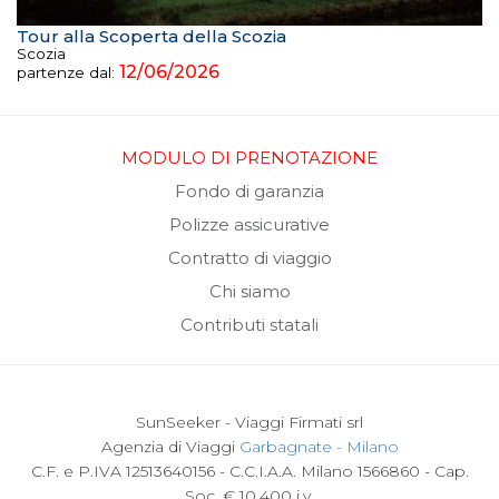
Tour alla Scoperta della Scozia
Scozia
12/06/2026
partenze dal:
MODULO DI PRENOTAZIONE
Fondo di garanzia
Polizze assicurative
Contratto di viaggio
Chi siamo
Contributi statali
SunSeeker - Viaggi Firmati srl
Agenzia di Viaggi
Garbagnate - Milano
C.F. e P.IVA 12513640156 - C.C.I.A.A. Milano 1566860 - Cap.
Soc. € 10.400 i.v.