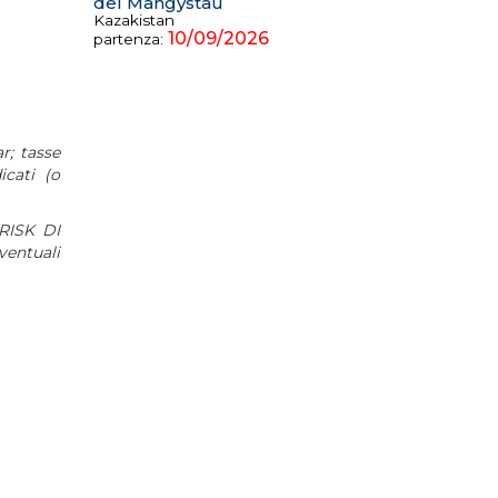
del Mangystau
Kazakistan
10/09/2026
partenza:
r; tasse
icati (o
RISK DI
ventuali