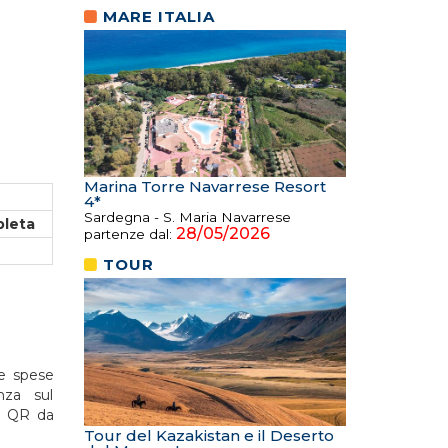
MARE ITALIA
Marina Torre Navarrese Resort
4*
Sardegna - S. Maria Navarrese
leta
28/05/2026
partenze dal:
TOUR
le spese
nza sul
un QR da
Tour del Kazakistan e il Deserto