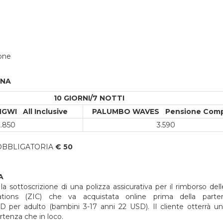
one
ONA
10 GIORNI/7 NOTTI
GWI All Inclusive
PALUMBO WAVES Pensione Comp
2.850
3.590
 OBBLIGATORIA
€ 50
A
a sottoscrizione di una polizza assicurativa per il rimborso del
tions (ZIC) che va acquistata online prima della parte
 per adulto (bambini 3-17 anni 22 USD). Il cliente otterrà 
rtenza che in loco.