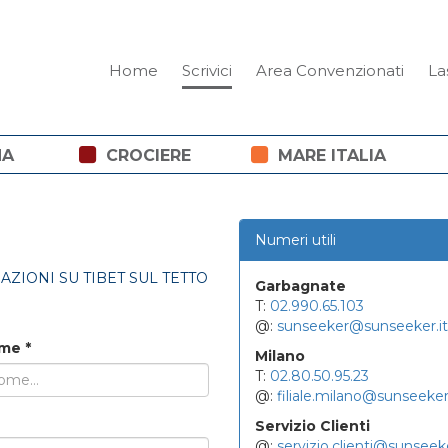
Home
Scrivici
Area Convenzionati
La
NA
CROCIERE
MARE ITALIA
Numeri utili
ZIONI SU TIBET SUL TETTO
Garbagnate
T:
02.990.65.103
@:
sunseeker@sunseeker.it
ome
*
Milano
T:
02.80.50.95.23
@:
filiale.milano@sunseeker.
Servizio Clienti
@:
servizio.clienti@sunseeke