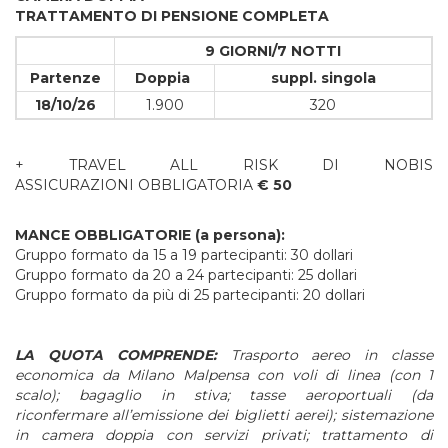
TRATTAMENTO
DI
PENSIONE
COMPLETA
9 GIORNI/7 NOTTI
Partenze
Doppia
suppl. singola
18/10/26
1.900
320
+ TRAVEL ALL RISK DI NOBIS
ASSICURAZIONI OBBLIGATORIA
€ 50
MANCE OBBLIGATORIE (a persona):
Gruppo formato da 15 a 19 partecipanti: 30 dollari
Gruppo formato da 20 a 24 partecipanti: 25 dollari
Gruppo formato da più di 25 partecipanti: 20 dollari
LA
QUOTA
COMPRENDE:
Trasporto
aereo
in
classe
economica
da
Milano
Malpensa
con
voli
di
linea
(con
1
scalo);
bagaglio
in
stiva; t
asse
aeroportuali
(
da
riconfermare
all’emissione
dei
biglietti
aerei); s
istemazione
in
camera
doppia
con
servizi
privati; t
rattamento
di