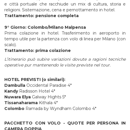
e città portuale che racchiude un mix di cultura, storia e
religioni. Sistemazione, cena e pernottamento in hotel.
Trattamento: pensione completa
9°
Giorno:
Colombo/Milano
Malpensa
Prima colazione in hotel. Trasferimento in aeroporto in
tempo utile per la partenza con volo di linea per Milano (con
scalo).
Trattamento: prima colazione
L’itinerario
può
subire
variazioni
dovute
a
ragioni
tecniche
operative
pur
mantenendo
le
visite
previste
nel
tour.
HOTEL PREVISTI (o similari):
Dambulla
Occidental Paradise 4*
Kandy
Radisson Hotel 4*
Nuwara
Elya
Galway Hights 5*
Tissanaharama
Kithala 4*
Colombo
Ramada by Wyndham Colombo 4*
PACCHETTO
CON
VOLO - QUOTE
PER
PERSONA
IN
CAMERA
DOPPIA