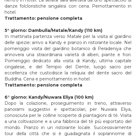
rientro in hotel. La serata sarà allietata da uno spettacolo di
danze folcloristiche singalesi con cena. Pernottamento in
hotel.
Trattamento:
pensione
completa
5°
giorno:
Dambulla/Matale/Kandy
(110
km)
In mattinata partenza verso Matale per la visita al giardino
delle spezie; arrivo a Kandy e pranzo in ristorante locale. Nel
pomeriggio visita del giardino botanico di Peradeniya che
annovera una straordinaria varietà di alberi, piante e fiori.
Pomeriggio dedicato alla visita di Kandy, ultima capitale
cingalese, e del Tempio del Dente, luogo sacro per
eccellenza che custodisce la reliquia del dente sacro del
Buddha. Cena e pernottamento in hotel.
Trattamento: pensione completa
6°
giorno:
Kandy/Nuwara
Eliya
(100
km)
Dopo la colazione, proseguimento in treno, attraverso
panorami suggestivi e spettacolari, per Nuwara Eliya,
conosciuta per le colline ricoperte di piantagioni di tè. Visita
a una coltivazione e a una fabbrica del tè più esportato del
mondo. Pranzo in un ristorante locale. Successivamente
tour della città che si è guadagnata il soprannome di