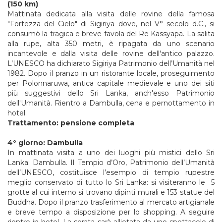
(150
km)
Mattinata dedicata alla visita delle rovine della famosa
"Fortezza del Cielo" di Sigiriya dove, nel V° secolo d.C., si
consumò la tragica e breve favola del Re Kassyapa. La salita
alla rupe, alta 350 metri, è ripagata da uno scenario
incantevole e dalla visita delle rovine dell'antico palazzo.
L’UNESCO ha dichiarato Sigiriya Patrimonio dell’Umanità nel
1982. Dopo il pranzo in un ristorante locale, proseguimento
per Polonnaruwa, antica capitale medievale e uno dei siti
più suggestivi dello Sri Lanka, anch'esso Patrimonio
dell'Umanità. Rientro a Dambulla, cena e pernottamento in
hotel.
Trattamento: pensione completa
4°
giorno:
Dambulla
In mattinata visita a uno dei luoghi più mistici dello Sri
Lanka: Dambulla. Il Tempio d’Oro, Patrimonio dell’Umanità
dell’UNESCO, costituisce l’esempio di tempio rupestre
meglio conservato di tutto lo Sri Lanka: si visiteranno le 5
grotte al cui interno si trovano dipinti murali e 153 statue del
Buddha. Dopo il pranzo trasferimento al mercato artigianale
e breve tempo a disposizione per lo shopping. A seguire