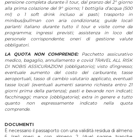
pensione
completa
durante
il
tour,
dal
pranzo
del
2°
giorno
alla
prima
colazione
del
9°
giorno;
1
bottiglia
d’acqua
(500
ml)
o
1
soft
drink
incluso
ai
pasti; t
rasporto
in
minibus/pullman
con
aria
condizionata; g
uide
locali
parlanti
italiano
durante
tutto
il
tour
e
visite
come
da
programma; i
ngressi
previsti; a
ssistenza
in
loco
del
personale
corrispondente; o
neri
di
gestione
valute
obbligatori.
LA
QUOTA
NON
COMPRENDE:
Pacchetto assicurativo
medico, bagaglio, annullamento e covid TRAVEL ALL RISK
DI NOBIS ASSICURAZIONI (obbligatorio); v
isto
d’ingresso
;
e
ventuale
aumento
del
costo
del
carburante,
tasse
aeroportuali,
tasso
di
cambio
valutario
applicato,
eventuali
tasse
locali
(eventuali
aumenti
saranno
richiesta
entro
21
giorni
prima
della
partenza);
p
asti
e
bevande
non
indicati;
f
acchinaggi;
mance
(obbligatorie);
extra
in
genere
e
tutto
quanto
non
espressamente
indicato nella quota
comprende.
DOCUMENTI
È necessario il passaporto con una validità residua di almeno
6 (sei) mesi e con almeno 2 (due) pagine bianche