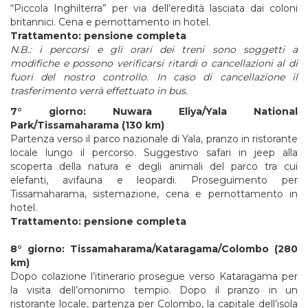
“Piccola Inghilterra” per via dell’eredità lasciata dai coloni
britannici. Cena e pernottamento in hotel.
Trattamento: pensione completa
N.B.:
i
percorsi
e
gli
orari
dei
treni
sono
soggetti
a
modifiche
e
possono
verificarsi
ritardi
o
cancellazioni
al
di
fuori
del
nostro
controllo.
In
caso
di
cancellazione
il
trasferimento
verrà
effettuato
in
bus.
7°
giorno:
Nuwara
Eliya/Yala
National
Park/Tissamaharama
(130
km)
Partenza verso il parco nazionale di Yala, pranzo in ristorante
locale lungo il percorso. Suggestivo safari in jeep alla
scoperta della natura e degli animali del parco tra cui
elefanti, avifauna e leopardi. Proseguimento per
Tissamaharama, sistemazione, cena e pernottamento in
hotel.
Trattamento: pensione completa
8°
giorno:
Tissamaharama/Kataragama/Colombo
(280
km)
Dopo colazione l’itinerario prosegue verso Kataragama per
la visita dell’omonimo tempio. Dopo il pranzo in un
ristorante locale, partenza per Colombo, la capitale dell’isola