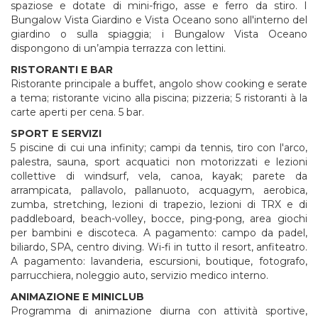
spaziose e dotate di mini-frigo, asse e ferro da stiro. I
Bungalow Vista Giardino e Vista Oceano sono all'interno del
giardino o sulla spiaggia; i Bungalow Vista Oceano
dispongono di un’ampia terrazza con lettini.
RISTORANTI E BAR
Ristorante principale a buffet, angolo show cooking e serate
a tema; ristorante vicino alla piscina; pizzeria; 5 ristoranti à la
carte aperti per cena. 5 bar.
SPORT E SERVIZI
5 piscine di cui una infinity; campi da tennis, tiro con l'arco,
palestra, sauna, sport acquatici non motorizzati e lezioni
collettive di windsurf, vela, canoa, kayak; parete da
arrampicata, pallavolo, pallanuoto, acquagym, aerobica,
zumba, stretching, lezioni di trapezio, lezioni di TRX e di
paddleboard, beach-volley, bocce, ping-pong, area giochi
per bambini e discoteca. A pagamento: campo da padel,
biliardo, SPA, centro diving. Wi-fi in tutto il resort, anfiteatro.
A pagamento: lavanderia, escursioni, boutique, fotografo,
parrucchiera, noleggio auto, servizio medico interno.
ANIMAZIONE E MINICLUB
Programma di animazione diurna con attività sportive,