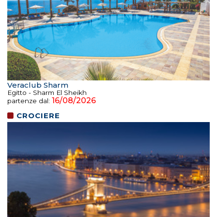
Veraclub Sharm
Egitto - Sharm El Sheikh
16/08/2026
partenze dal:
CROCIERE