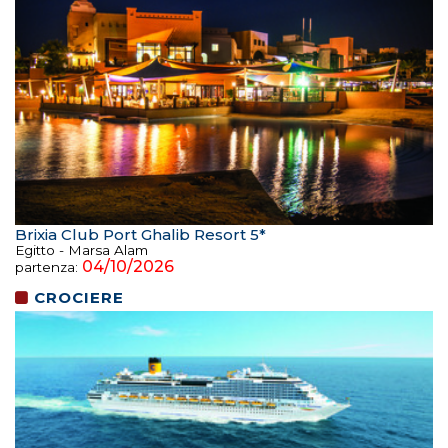
Brixia Club Port Ghalib Resort 5*
Egitto - Marsa Alam
04/10/2026
partenza:
CROCIERE