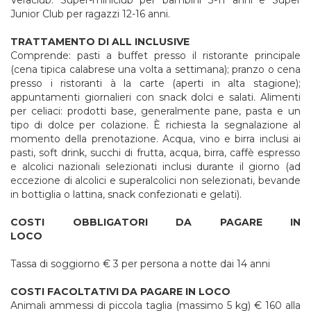
Veraclub. Super-miniclub per bambini 3-11 anni e Super
Junior Club per ragazzi 12-16 anni.
TRATTAMENTO DI ALL INCLUSIVE
Comprende: pasti a buffet presso il ristorante principale
(cena tipica calabrese una volta a settimana); pranzo o cena
presso i ristoranti à la carte (aperti in alta stagione);
appuntamenti giornalieri con snack dolci e salati. Alimenti
per celiaci: prodotti base, generalmente pane, pasta e un
tipo di dolce per colazione. È richiesta la segnalazione al
momento della prenotazione. Acqua, vino e birra inclusi ai
pasti, soft drink, succhi di frutta, acqua, birra, caffè espresso
e alcolici nazionali selezionati inclusi durante il giorno (ad
eccezione di alcolici e superalcolici non selezionati, bevande
in bottiglia o lattina, snack confezionati e gelati).
COSTI OBBLIGATORI DA PAGARE IN
LOCO
Tassa di soggiorno € 3 per persona a notte dai 14 anni
COSTI FACOLTATIVI DA PAGARE IN LOCO
Animali ammessi di piccola taglia (massimo 5 kg) € 160 alla