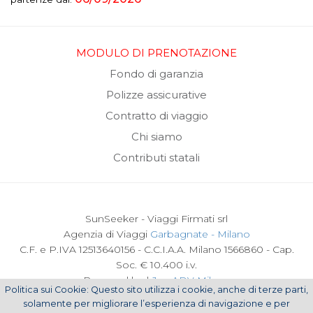
MODULO DI PRENOTAZIONE
Fondo di garanzia
Polizze assicurative
Contratto di viaggio
Chi siamo
Contributi statali
SunSeeker - Viaggi Firmati srl
Agenzia di Viaggi
Garbagnate - Milano
C.F. e P.IVA 12513640156 - C.C.I.A.A. Milano 1566860 - Cap.
Soc. € 10.400 i.v.
Powered by |
Joy ADV Milano
Politica sui Cookie: Questo sito utilizza i cookie, anche di terze parti,
solamente per migliorare l’esperienza di navigazione e per
Cookie Policy