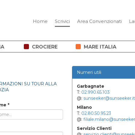
Home
Scrivici
Area Convenzionati
La
NA
CROCIERE
MARE ITALIA
Numeri utili
RMAZIONI SU TOUR ALLA
Garbagnate
OZIA
T:
02.990.65.103
@:
sunseeker@sunseeker.it
ome
*
Milano
T:
02.80.50.95.23
@:
filiale.milano@sunseeker.
Servizio Clienti
@:
servizio.clienti@sunseeke