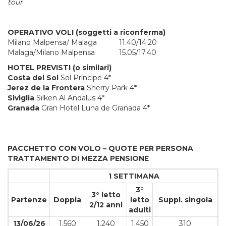
tour
OPERATIVO VOLI (soggetti a riconferma)
Milano Malpensa/ Malaga 11.40/14.20
Malaga/Milano Malpensa 15.05/17.40
HOTEL PREVISTI (o similari)
Costa del Sol
Sol Príncipe 4*
Jerez de la Frontera
Sherry Park 4*
Siviglia
Silken Al Andalus 4*
Granada
Gran Hotel Luna de Granada 4*
PACCHETTO CON VOLO – QUOTE PER PERSONA
TRATTAMENTO DI MEZZA PENSIONE
1 SETTIMANA
3°
3° letto
Partenze
Doppia
letto
Suppl. singola
2/12 anni
adulti
13/06/26
1.560
1.240
1.450
310