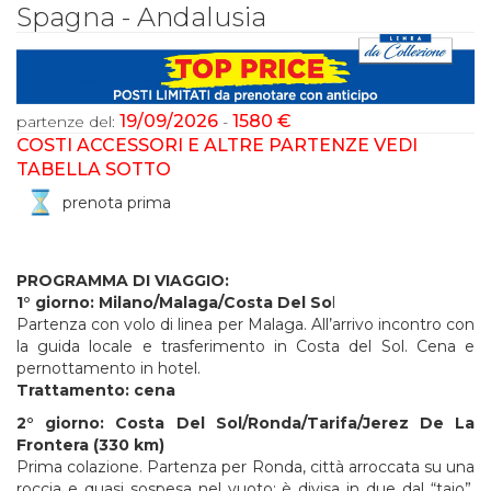
Spagna - Andalusia
19/09/2026
1580 €
partenze del:
-
COSTI ACCESSORI E ALTRE PARTENZE VEDI
TABELLA SOTTO
prenota prima
PROGRAMMA DI VIAGGIO:
1° giorno: Milano/Malaga/Costa Del So
l
Partenza con volo di linea per Malaga. All’arrivo incontro con
la guida locale e trasferimento in Costa del Sol. Cena e
pernottamento in hotel.
Trattamento: cena
2° giorno: Costa Del Sol/Ronda/Tarifa/Jerez De La
Frontera (330 km)
Prima colazione. Partenza per Ronda, città arroccata su una
roccia e quasi sospesa nel vuoto: è divisa in due dal “tajo”,