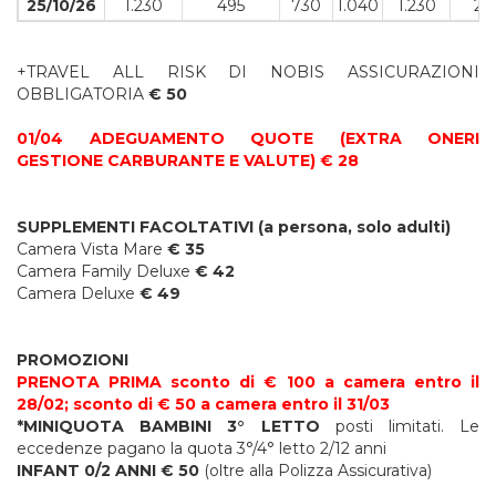
25/10/26
1.230
495
730
1.040
1.230
29
+TRAVEL ALL RISK DI NOBIS ASSICURAZIONI
OBBLIGATORIA
€ 50
01/04 ADEGUAMENTO QUOTE (EXTRA ONERI
GESTIONE CARBURANTE E VALUTE) € 28
SUPPLEMENTI FACOLTATIVI (a persona, solo adulti)
Camera Vista Mare
€ 35
Camera Family Deluxe
€ 42
Camera Deluxe
€ 49
PROMOZIONI
PRENOTA PRIMA sconto di € 100 a camera entro il
28/02; sconto di € 50 a camera entro il 31/03
*MINIQUOTA BAMBINI 3° LETTO
posti limitati. Le
eccedenze pagano la quota 3°/4° letto 2/12 anni
INFANT 0/2 ANNI € 50
(oltre alla Polizza Assicurativa)