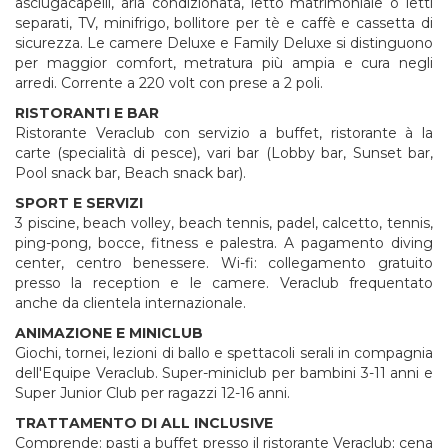
asciugacapelli, aria condizionata, letto matrimoniale o letti
separati, TV, minifrigo, bollitore per tè e caffè e cassetta di
sicurezza. Le camere Deluxe e Family Deluxe si distinguono
per maggior comfort, metratura più ampia e cura negli
arredi. Corrente a 220 volt con prese a 2 poli.
RISTORANTI E BAR
Ristorante Veraclub con servizio a buffet, ristorante à la
carte (specialità di pesce), vari bar (Lobby bar, Sunset bar,
Pool snack bar, Beach snack bar).
SPORT E SERVIZI
3 piscine, beach volley, beach tennis, padel, calcetto, tennis,
ping-pong, bocce, fitness e palestra. A pagamento diving
center, centro benessere. Wi-fi: collegamento gratuito
presso la reception e le camere. Veraclub frequentato
anche da clientela internazionale.
ANIMAZIONE E MINICLUB
Giochi, tornei, lezioni di ballo e spettacoli serali in compagnia
dell'Equipe Veraclub. Super-miniclub per bambini 3-11 anni e
Super Junior Club per ragazzi 12-16 anni.
TRATTAMENTO DI ALL INCLUSIVE
Comprende: pasti a buffet presso il ristorante Veraclub; cena