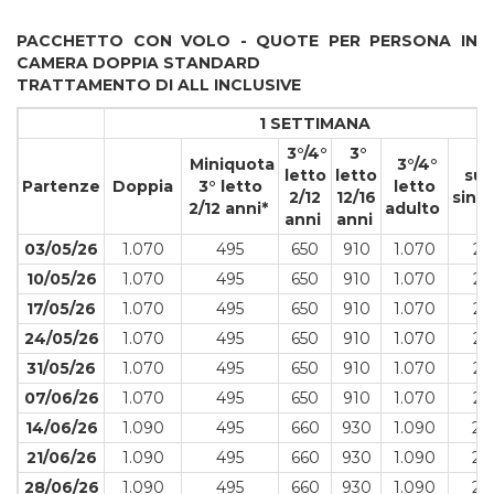
PACCHETTO CON VOLO - QUOTE PER PERSONA IN
CAMERA DOPPIA STANDARD
TRATTAMENTO DI ALL INCLUSIVE
1 SETTIMANA
3°/4°
3°
Miniquota
3°/4°
letto
letto
sup
Partenze
Doppia
3° letto
letto
2/12
12/16
sing
2/12 anni*
adulto
anni
anni
03/05/26
1.070
495
650
910
1.070
25
10/05/26
1.070
495
650
910
1.070
25
17/05/26
1.070
495
650
910
1.070
25
24/05/26
1.070
495
650
910
1.070
25
31/05/26
1.070
495
650
910
1.070
25
07/06/26
1.070
495
650
910
1.070
25
14/06/26
1.090
495
660
930
1.090
29
21/06/26
1.090
495
660
930
1.090
29
28/06/26
1.090
495
660
930
1.090
29