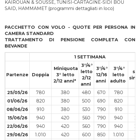
KAIROUAN & SOUSSE, TUNISI-CARTAGINE-SIDI BOU
SAID, HAMMAMET (programmi dettagliati in loco)
PACCHETTO CON VOLO - QUOTE PER PERSONA IN
CAMERA STANDARD
TRATTAMENTO DI PENSIONE COMPLETA CON
BEVANDE
1 SETTIMANA
3°/4°
Miniquota
3°/4°
3°/4°
letto
sup
Partenze
Doppia
3° letto
12/16
letto
2/12
sin
2/12 anni*
anni
adulto
anni
25/05/26
780
380
480
670
780
1
01/06/26
820
380
500
690
820
2
08/06/26
910
380
530
790
910
2
15/06/26
940
420
560
790
940
2
22/06/26
940
420
560
790
940
2
29/06/26
1.010
420
600
850
1.010
2