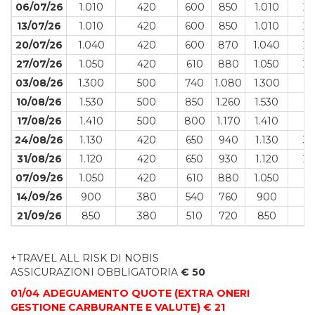
06/07/26
1.010
420
600
850
1.010
2
13/07/26
1.010
420
600
850
1.010
2
20/07/26
1.040
420
600
870
1.040
2
27/07/26
1.050
420
610
880
1.050
2
03/08/26
1.300
500
740
1.080
1.300
5
10/08/26
1.530
500
850
1.260
1.530
5
17/08/26
1.410
500
800
1.170
1.410
5
24/08/26
1.130
420
650
940
1.130
3
31/08/26
1.120
420
650
930
1.120
2
07/09/26
1.050
420
610
880
1.050
2
14/09/26
900
380
540
760
900
2
21/09/26
850
380
510
720
850
2
+TRAVEL ALL RISK DI NOBIS
ASSICURAZIONI OBBLIGATORIA
€ 50
01/04 ADEGUAMENTO QUOTE (EXTRA ONERI
GESTIONE CARBURANTE E VALUTE) € 21