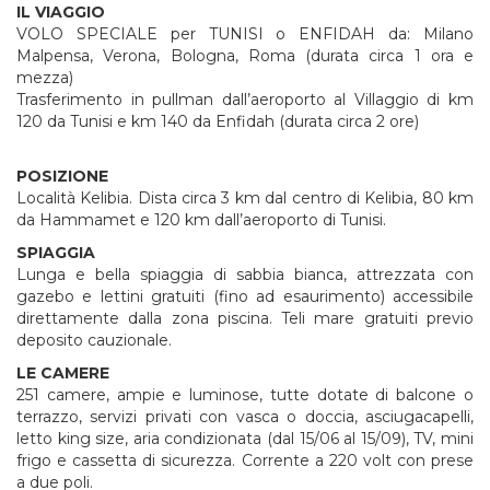
IL VIAGGIO
VOLO SPECIALE per TUNISI o ENFIDAH da: Milano
Malpensa, Verona, Bologna, Roma (durata circa 1 ora e
mezza)
Trasferimento in pullman dall’aeroporto al Villaggio di km
120 da Tunisi e km 140 da Enfidah (durata circa 2 ore)
POSIZIONE
Località Kelibia. Dista circa 3 km dal centro di Kelibia, 80 km
da Hammamet e 120 km dall’aeroporto di Tunisi.
SPIAGGIA
Lunga e bella spiaggia di sabbia bianca, attrezzata con
gazebo e lettini gratuiti (fino ad esaurimento) accessibile
direttamente dalla zona piscina. Teli mare gratuiti previo
deposito cauzionale.
LE CAMERE
251 camere, ampie e luminose, tutte dotate di balcone o
terrazzo, servizi privati con vasca o doccia, asciugacapelli,
letto king size, aria condizionata (dal 15/06 al 15/09), TV, mini
frigo e cassetta di sicurezza. Corrente a 220 volt con prese
a due poli.