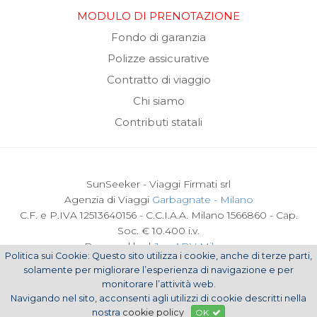
MODULO DI PRENOTAZIONE
Fondo di garanzia
Polizze assicurative
Contratto di viaggio
Chi siamo
Contributi statali
SunSeeker - Viaggi Firmati srl
Agenzia di Viaggi
Garbagnate - Milano
C.F. e P.IVA 12513640156 - C.C.I.A.A. Milano 1566860 - Cap.
Soc. € 10.400 i.v.
Powered by |
Joy ADV Milano
Politica sui Cookie: Questo sito utilizza i cookie, anche di terze parti,
solamente per migliorare l’esperienza di navigazione e per
Cookie Policy
monitorare l’attività web.
Privacy Policy
Navigando nel sito, acconsenti agli utilizzi di cookie descritti nella
nostra
cookie policy
OK