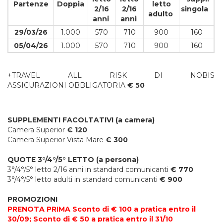
Partenze
Doppia
letto
2/16
2/16
singola
adulto
anni
anni
29/03/26
1.000
570
710
900
160
05/04/26
1.000
570
710
900
160
+TRAVEL ALL RISK DI NOBIS
ASSICURAZIONI OBBLIGATORIA
€ 50
SUPPLEMENTI FACOLTATIVI (a camera)
Camera Superior
€ 120
Camera Superior Vista Mare
€ 300
QUOTE 3°/4°/5° LETTO (a persona)
3°/4°/5° letto 2/16 anni in standard comunicanti
€ 770
3°/4°/5° letto adulti in standard comunicanti
€ 900
PROMOZIONI
PRENOTA PRIMA Sconto di € 100 a pratica entro il
30/09; Sconto di € 50 a pratica entro il 31/10