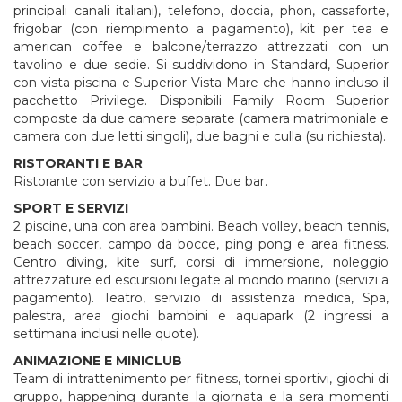
principali canali italiani), telefono, doccia, phon, cassaforte,
frigobar (con riempimento a pagamento), kit per tea e
american coffee e balcone/terrazzo attrezzati con un
tavolino e due sedie. Si suddividono in Standard, Superior
con vista piscina e Superior Vista Mare che hanno incluso il
pacchetto Privilege. Disponibili Family Room Superior
composte da due camere separate (camera matrimoniale e
camera con due letti singoli), due bagni e culla (su richiesta).
RISTORANTI E BAR
Ristorante con servizio a buffet. Due bar.
SPORT E SERVIZI
2 piscine, una con area bambini. Beach volley, beach tennis,
beach soccer, campo da bocce, ping pong e area fitness.
Centro diving, kite surf, corsi di immersione, noleggio
attrezzature ed escursioni legate al mondo marino (servizi a
pagamento). Teatro, servizio di assistenza medica, Spa,
palestra, area giochi bambini e aquapark (2 ingressi a
settimana inclusi nelle quote).
ANIMAZIONE E MINICLUB
Team di intrattenimento per fitness, tornei sportivi, giochi di
gruppo, happening durante la giornata e la sera momenti